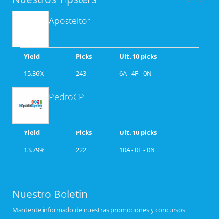
Aposteitor
Yield
Picks
Ult. 10 picks
15.36%
243
6A
-
4F
-
0N
PedroCP
Yield
Picks
Ult. 10 picks
13.79%
222
10A
-
0F
-
0N
Nuestro Boletin
Mantente informado de nuestras promociones y concursos