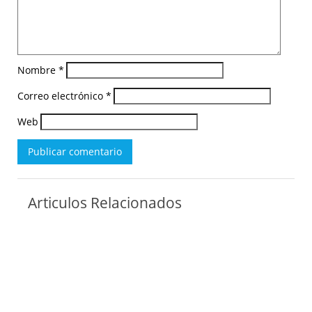
Nombre
*
Correo electrónico
*
Web
Articulos Relacionados