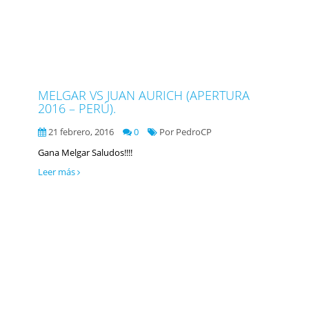
MELGAR VS JUAN AURICH (APERTURA
2016 – PERÚ).
21 febrero, 2016
0
Por
PedroCP
Gana Melgar Saludos!!!!
Leer más