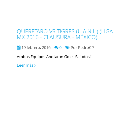
QUERETARO VS TIGRES (U.A.N.L.) (LIGA
MX 2016 - CLAUSURA - MÉXICO).
19 febrero, 2016
0
Por
PedroCP
Ambos Equipos Anotaran Goles Saludos!!!!
Leer más