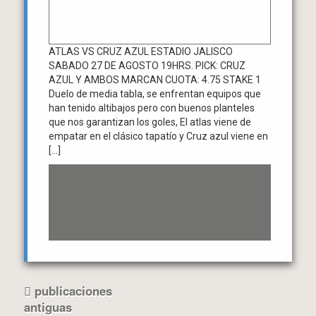
ATLAS VS CRUZ AZUL ESTADIO JALISCO
SABADO 27 DE AGOSTO 19HRS. PICK: CRUZ
AZUL Y AMBOS MARCAN CUOTA: 4.75 STAKE 1
Duelo de media tabla, se enfrentan equipos que
han tenido altibajos pero con buenos planteles
que nos garantizan los goles, El atlas viene de
empatar en el clásico tapatío y Cruz azul viene en
[…]
publicaciones
Posts
antiguas