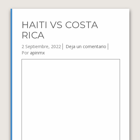
HAITI VS COSTA
RICA
2 Septiembre, 2022
Deja un comentario
Por
apinmx