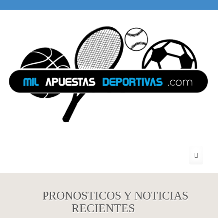
PRONOSTICOS Y NOTICIAS
RECIENTES