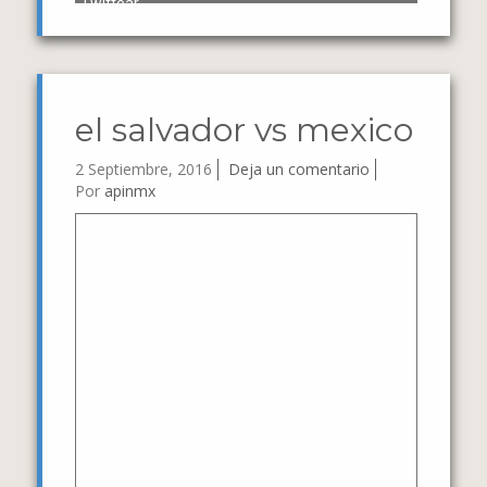
Twittear
el salvador vs mexico
2 Septiembre, 2016
Deja un comentario
Por
apinmx