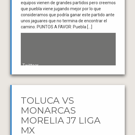
equipos vienen de grandes partidos pero creemos
que puebla viene jugando mejor por lo que
consideramos que podría ganar este partido ante
unos jaguares que no termina de encontrar el
camino. PUNTOS A FAVOR: Puebla […]
Twittear
TOLUCA VS
MONARCAS
MORELIA J7 LIGA
MX