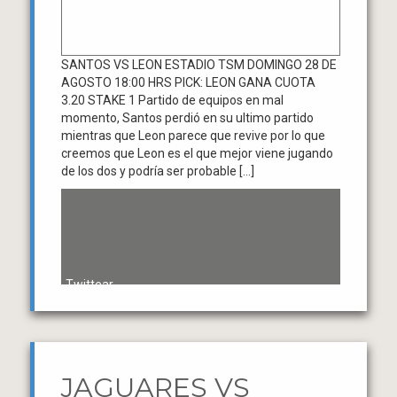
SANTOS VS LEON ESTADIO TSM DOMINGO 28 DE
AGOSTO 18:00 HRS PICK: LEON GANA CUOTA
3.20 STAKE 1 Partido de equipos en mal
momento, Santos perdió en su ultimo partido
mientras que Leon parece que revive por lo que
creemos que Leon es el que mejor viene jugando
de los dos y podría ser probable […]
Twittear
JAGUARES VS