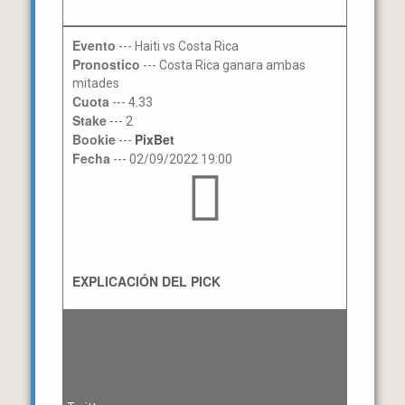
Evento
--- Haiti vs Costa Rica
Pronostico
--- Costa Rica ganara ambas
mitades
Cuota
--- 4.33
Stake
--- 2
Bookie
PixBet
---
Fecha
--- 02/09/2022 19:00
EXPLICACIÓN DEL PICK