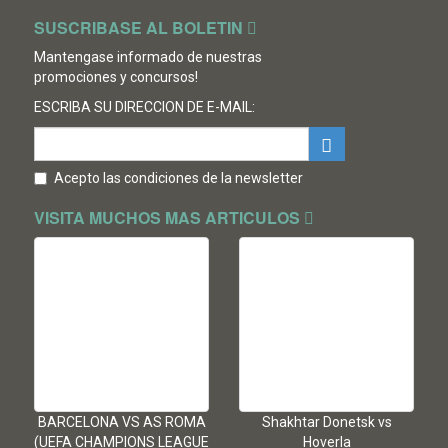
SUSCRIBASE AL BOLETIN
Mantengase informado de nuestras
promociones y concursos!
ESCRIBA SU DIRECCION DE E-MAIL:
Direccion
de
email
Acepto las condiciones de la newsletter
VISITA MUCHOS MAS ARTICULOS
BARCELONA VS AS ROMA
Shakhtar Donetsk vs
(UEFA CHAMPIONS LEAGUE
Hoverla