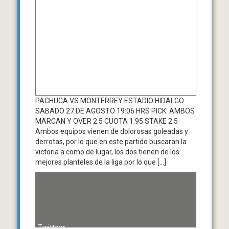
PACHUCA VS MONTERREY ESTADIO HIDALGO
SABADO 27 DE AGOSTO 19:06 HRS PICK: AMBOS
MARCAN Y OVER 2.5 CUOTA 1.95 STAKE 2.5
Ambos equipos vienen de dolorosas goleadas y
derrotas, por lo que en este partido buscaran la
victoria a como de lugar, los dos tienen de los
mejores planteles de la liga por lo que […]
Twittear