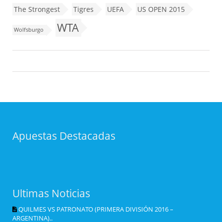
The Strongest
Tigres
UEFA
US OPEN 2015
WTA
Wolfsburgo
Apuestas Destacadas
Ultimas Noticias
QUILMES VS PATRONATO (PRIMERA DIVISIÓN 2016 –
ARGENTINA)..