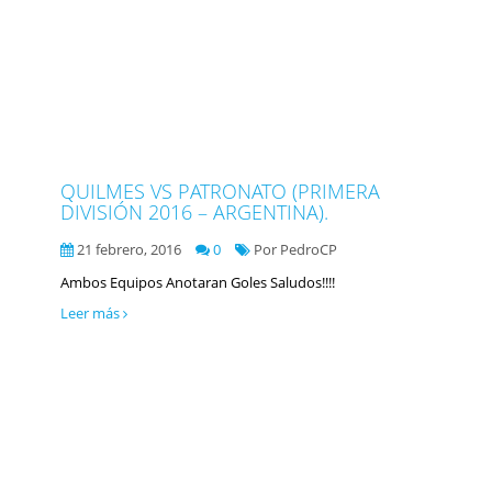
QUILMES VS PATRONATO (PRIMERA
DIVISIÓN 2016 – ARGENTINA).
21 febrero, 2016
0
Por
PedroCP
Ambos Equipos Anotaran Goles Saludos!!!!
Leer más