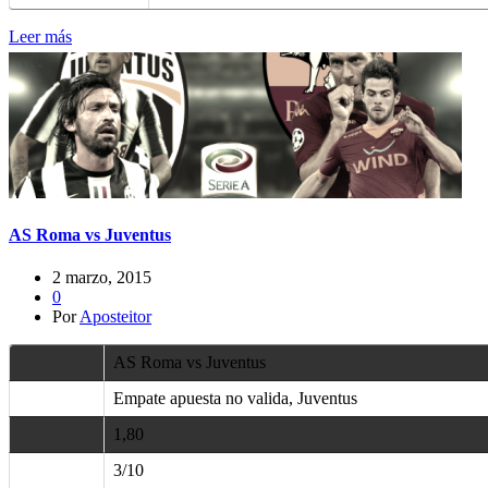
Leer más
AS Roma vs Juventus
2 marzo, 2015
0
Por
Aposteitor
AS Roma vs Juventus
Empate apuesta no valida, Juventus
1,80
3/10