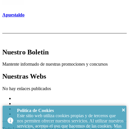
Apuestaldo
Yield
Picks
Ult. 10 picks
0.00%
2
0A
-
0F
-
0N
Nuestro Boletin
Mantente informado de nuestras promociones y concursos
Nuestras Webs
No hay enlaces publicados
×
Politica de Cookies
Este sitio web utiliza cookies propias y de terceros que
nos permiten ofrecer nuestros servicios. Al utilizar nuestros
servicios, aceptas el uso que hacemos de las cookies. Mas
TodoApuestas ® 2005-2016 Todos los derechos reservados ©