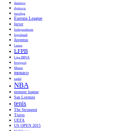
dimitrov
djokovic
euroliga
Europa League
ferrer
Independiente
Ingolstadt
Juventus
Lanus
LFPB
Liga BBVA
liverpool
Miami
monaco
nadal
NBA
premier league
San Lorenzo
tenis
The Strongest
Tigres
UEFA
US OPEN 2015