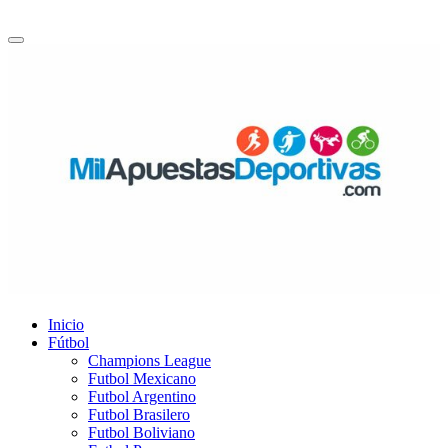
Inicio
Fútbol
Champions League
Futbol Mexicano
Futbol Argentino
Futbol Brasilero
Futbol Boliviano