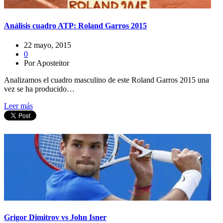
Análisis cuadro ATP: Roland Garros 2015
22 mayo, 2015
0
Por
Aposteitor
Analizamos el cuadro masculino de este Roland Garros 2015 una
vez se ha producido…
Leer más
Grigor Dimitrov vs John Isner