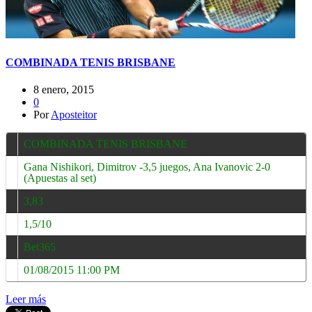
COMBINADA TENIS BRISBANE
8 enero, 2015
0
Por
Aposteitor
COMBINADA TENIS BRISBANE
Gana Nishikori, Dimitrov -3,5 juegos, Ana Ivanovic 2-0
(Apuestas al set)
3,83
1,5/10
Bet365
01/08/2015 11:00 PM
Leer más