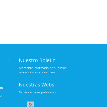
Nuestro Boletin
Mantente informado de nuestras
promociones y concursos
Nuestras Webs
ks
No hay enlaces publicados
N