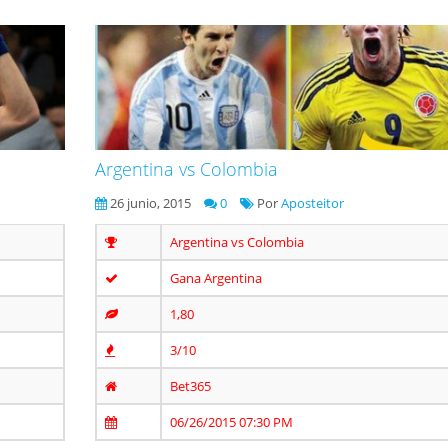
Argentina vs Colombia
26 junio, 2015
0
Por
Aposteitor
Argentina vs Colombia
Gana Argentina
1,80
3/10
Bet365
06/26/2015 07:30 PM