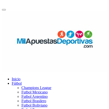
Inicio
Fútbol
Champions League
Futbol Mexicano
Futbol Argentino
Futbol Brasilero
Futbol Boliviano