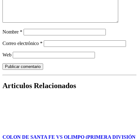
Nombre
*
Correo electrónico
*
Web
Articulos Relacionados
COLON DE SANTA FE VS OLIMPO (PRIMERA DIVISIÓN