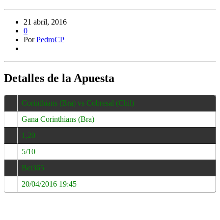
21 abril, 2016
0
Por
PedroCP
Detalles de la Apuesta
Corinthians (Bra) vs Cobresal (Chil)
Gana Corinthians (Bra)
1,20
5/10
Bet365
20/04/2016 19:45