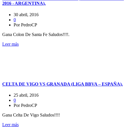
2016 - ARGENTINA).
30 abril, 2016
0
Por
PedroCP
Gana Colon De Santa Fe Saludos!!!!.
Leer más
CELTA DE VIGO VS GRANADA (LIGA BBVA – ESPAÑA).
25 abril, 2016
0
Por
PedroCP
Gana Celta De Vigo Saludos!!!!
Leer más