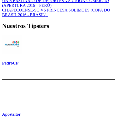
UNIVERSITARIO DE DEPORTES VS UNIÓN COMERCIO
(APERTURA 2016 – PERÚ)..
CHAPECOENSE-SC VS PRINCESA SOLIMOES (COPA DO
BRASIL 2016 - BRASIL)..
Nuestros Tipsters
PedroCP
Yield
Picks
Ult. 10 picks
19.00%
249
10A
-
0F
-
0N
Aposteitor