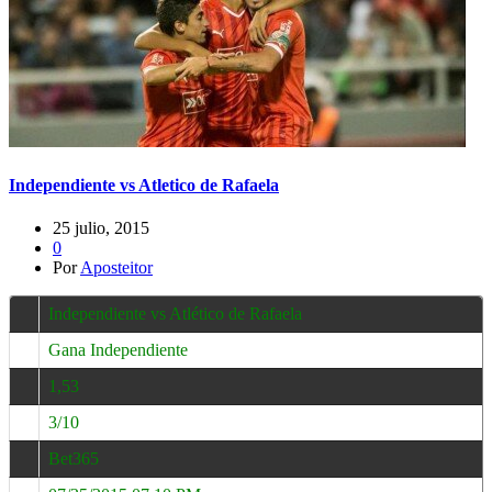
Independiente vs Atletico de Rafaela
25 julio, 2015
0
Por
Aposteitor
Independiente vs Atlético de Rafaela
Gana Independiente
1,53
3/10
Bet365