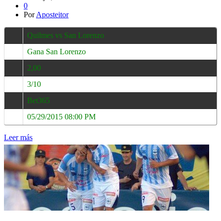
0
Por
Aposteitor
Quilmes vs San Lorenzo
Gana San Lorenzo
2,00
3/10
Bet365
05/29/2015 08:00 PM
Leer más