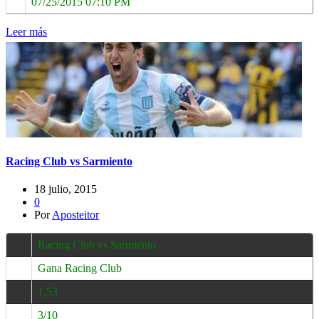
07/25/2015 07:10 PM
Leer más
Racing Club vs Sarmiento
18 julio, 2015
0
Por
Aposteitor
Racing Club vs Sarmiento
Gana Racing Club
1,53
3/10