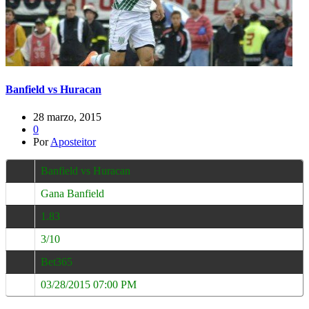
Banfield vs Huracan
28 marzo, 2015
0
Por
Aposteitor
Banfield vs Huracan
Gana Banfield
1.83
3/10
Bet365
03/28/2015 07:00 PM