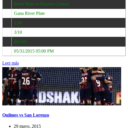
River Plate vs Rosario Central
Gana River Plate
1,66
3/10
Bet365
05/31/2015 05:00 PM
Leer más
Quilmes vs San Lorenzo
29 mayo, 2015