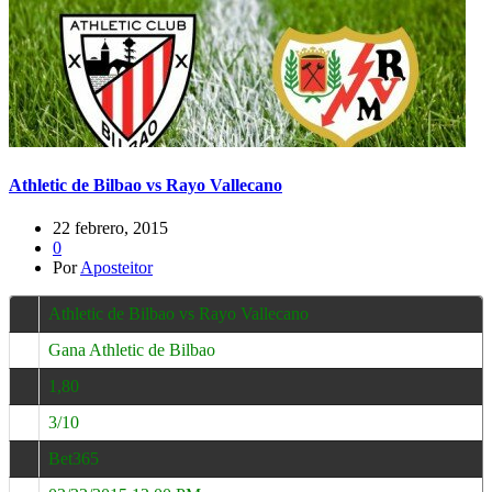
Athletic de Bilbao vs Rayo Vallecano
22 febrero, 2015
0
Por
Aposteitor
Athletic de Bilbao vs Rayo Vallecano
Gana Athletic de Bilbao
1,80
3/10
Bet365