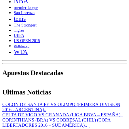
NBA
premier league
San Lorenzo
tenis
The Strongest
Tigres
UEFA
US OPEN 2015
Wolfsburgo
WTA
Apuestas Destacadas
Ultimas Noticias
COLON DE SANTA FE VS OLIMPO (PRIMERA DIVISIÓN
2016 - ARGENTINA)..
CELTA DE VIGO VS GRANADA (LIGA BBVA – ESPAÑA)..
CORINTHIANS (BRA) VS COBRESAL (CHIL) (COPA
LIBERTADORES 2016 – SUDAMÉRICA)..