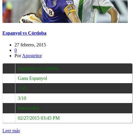
Espanyol vs Córdoba
27 febrero, 2015
0
Por
Aposteitor
Espanyol vs Córdoba
Gana Espanyol
1,65
3/10
Interwetten
02/27/2015 03:45 PM
Leer más