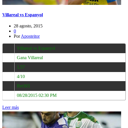
Villareal vs Espanyol
28 agosto, 2015
0
Por
Aposteitor
Villareal vs Espanyol
Gana Villareal
1,57
4/10
Bet365
08/28/2015 02:30 PM
Leer más