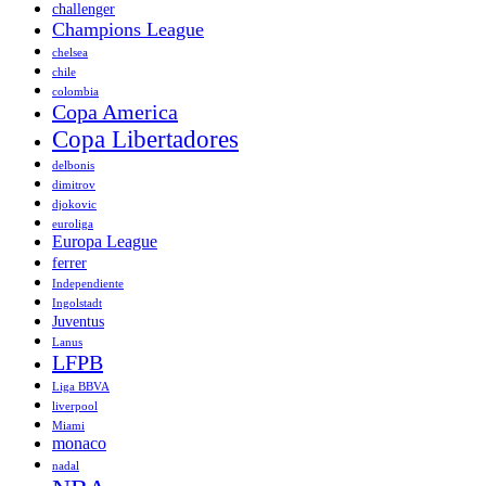
challenger
Champions League
chelsea
chile
colombia
Copa America
Copa Libertadores
delbonis
dimitrov
djokovic
euroliga
Europa League
ferrer
Independiente
Ingolstadt
Juventus
Lanus
LFPB
Liga BBVA
liverpool
Miami
monaco
nadal