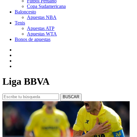
Futbol Peruano
Copa Sudamericana
Baloncesto
Apuestas NBA
Tenis
Apuestas ATP
Apuestas WTA
Bonos de apuestas
Liga BBVA
BUSCAR