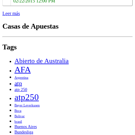
02/22/2015 12:00 PM
Leer más
Casas de Apuestas
Tags
Abierto de Australia
AFA
Argentina
atp
atp 250
atp250
Bayer Leverkusen
Boca
Bolivar
brasil
Buenos Aires
Bundesliga