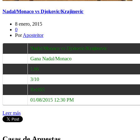
Nadal/Monaco vs Djokovic/Krajinovic
8 enero, 2015
0
Por
Aposteitor
Nadal/Monaco vs Djokovic/Krajinovic
Gana Nadal/Monaco
1,66
3/10
Bet365
01/08/2015 12:30 PM
Leer más
Casas de Apuestas