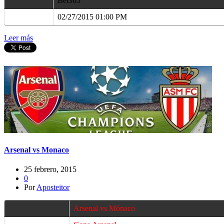
Bet365
02/27/2015 01:00 PM
Leer más
Arsenal vs Monaco
25 febrero, 2015
0
Por
Aposteitor
Arsenal vs Mónaco