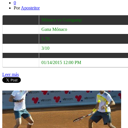
0
Por
Aposteitor
Mónaco vs Guingamp
Gana Mónaco
1,70
3/10
01/14/2015 12:00 PM
Leer más