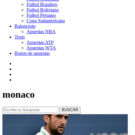
Futbol Brasilero
Futbol Boliviano
Futbol Peruano
Copa Sudamericana
Baloncesto
Apuestas NBA
Tenis
Apuestas ATP
Apuestas WTA
Bonos de apuestas
monaco
BUSCAR