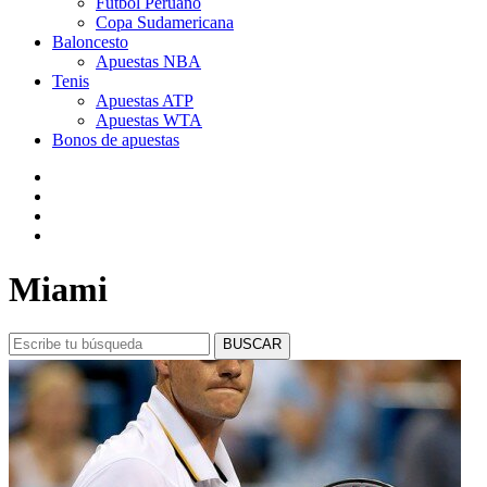
Futbol Peruano
Copa Sudamericana
Baloncesto
Apuestas NBA
Tenis
Apuestas ATP
Apuestas WTA
Bonos de apuestas
Miami
BUSCAR