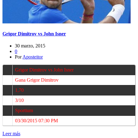
Grigor Dimitrov vs John Isner
30 marzo, 2015
0
Por
Aposteitor
Grigor Dimitrov vs John Isner
Gana Grigor Dimitrov
1,70
3/10
Sportium
03/30/2015 07:30 PM
Leer más