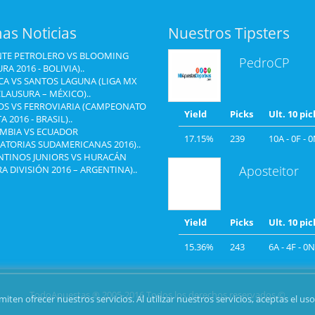
mas Noticias
Nuestros Tipsters
NTE PETROLERO VS BLOOMING
PedroCP
RA 2016 - BOLIVIA)..
A VS SANTOS LAGUNA (LIGA MX
CLAUSURA – MÉXICO)..
OS VS FERROVIARIA (CAMPEONATO
Yield
Picks
Ult. 10 pic
 2016 - BRASIL)..
MBIA VS ECUADOR
17.15%
239
10A
-
0F
-
0
ATORIAS SUDAMERICANAS 2016)..
NTINOS JUNIORS VS HURACÁN
Aposteitor
A DIVISIÓN 2016 – ARGENTINA)..
Yield
Picks
Ult. 10 pic
15.36%
243
6A
-
4F
-
0N
TodoApuestas ® 2005-2016 Todos los derechos reservados ©
rmiten ofrecer nuestros servicios. Al utilizar nuestros servicios, aceptas el