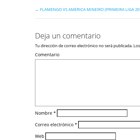
←
FLAMENGO VS AMERICA MINEIRO (PRIMEIRA LIGA 2016
Deja un comentario
Tu dirección de correo electrónico no será publicada.
Los
Comentario
Nombre
*
Correo electrónico
*
Web