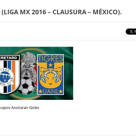
 (LIGA MX 2016 – CLAUSURA – MÉXICO).
uipos Anotaran Goles
!