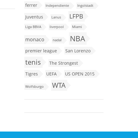
ferrer
Independiente
Ingolstadt
LFPB
Juventus
Lanus
Liga BBVA
liverpool
Miami
NBA
monaco
nadal
premier league
San Lorenzo
tenis
The Strongest
Tigres
UEFA
US OPEN 2015
WTA
Wolfsburgo