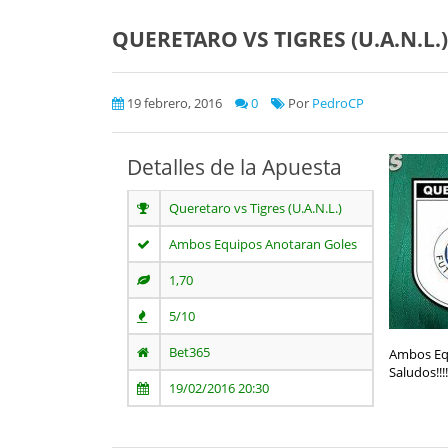
QUERETARO VS TIGRES (U.A.N.L.)
19 febrero, 2016
0
Por
PedroCP
Detalles de la Apuesta
Queretaro vs Tigres (U.A.N.L.)
Ambos Equipos Anotaran Goles
1,70
5/10
Bet365
Ambos Eq
Saludos!!!
19/02/2016 20:30