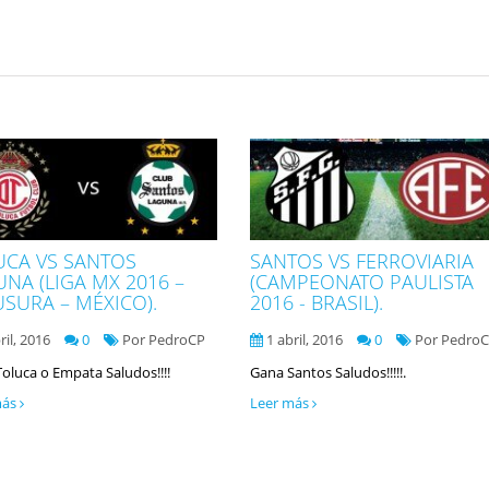
UCA VS SANTOS
SANTOS VS FERROVIARIA
NA (LIGA MX 2016 –
(CAMPEONATO PAULISTA
USURA – MÉXICO).
2016 - BRASIL).
ril, 2016
0
Por
PedroCP
1 abril, 2016
0
Por
Pedro
oluca o Empata Saludos!!!!
Gana Santos Saludos!!!!!.
más
Leer más