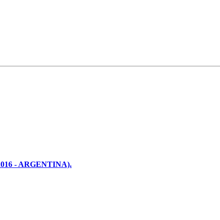
16 - ARGENTINA).