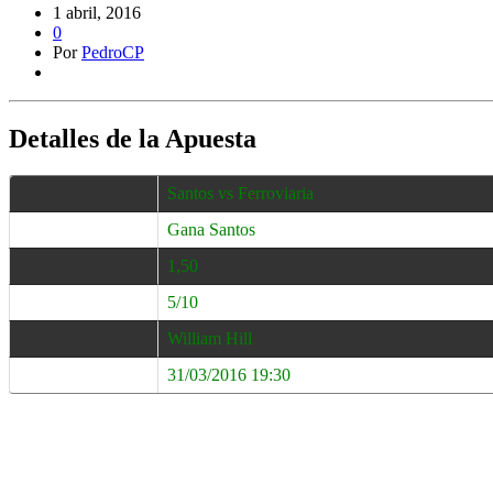
1 abril, 2016
0
Por
PedroCP
Detalles de la Apuesta
Santos vs Ferroviaria
Gana Santos
1,50
5/10
William Hill
31/03/2016 19:30