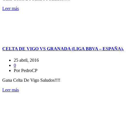
Leer más
CELTA DE VIGO VS GRANADA (LIGA BBVA – ESPAÑA).
25 abril, 2016
0
Por
PedroCP
Gana Celta De Vigo Saludos!!!!
Leer más