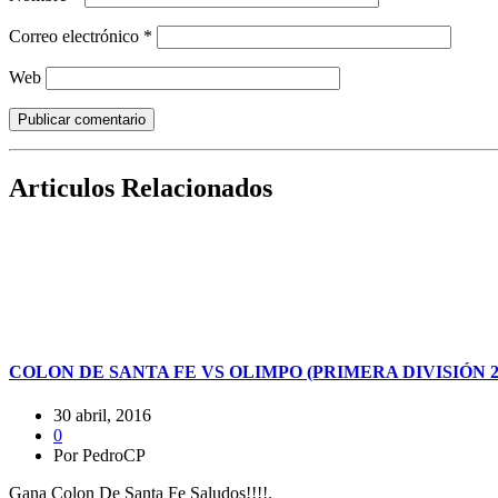
Correo electrónico
*
Web
Articulos Relacionados
COLON DE SANTA FE VS OLIMPO (PRIMERA DIVISIÓN 20
30 abril, 2016
0
Por
PedroCP
Gana Colon De Santa Fe Saludos!!!!.