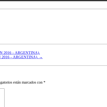
 2016 – ARGENTINA).
2016 – ARGENTINA).
→
gatorios están marcados con
*