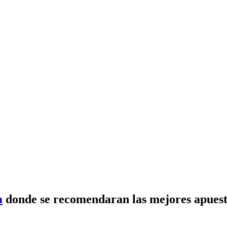
m
donde se recomendaran las mejores apuest