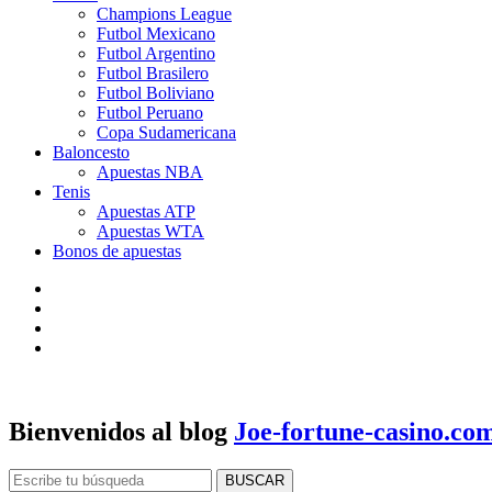
Champions League
Futbol Mexicano
Futbol Argentino
Futbol Brasilero
Futbol Boliviano
Futbol Peruano
Copa Sudamericana
Baloncesto
Apuestas NBA
Tenis
Apuestas ATP
Apuestas WTA
Bonos de apuestas
Bienvenidos al blog
Joe-fortune-casino.co
BUSCAR