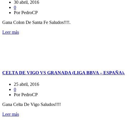
30 abril, 2016
0
Por
PedroCP
Gana Colon De Santa Fe Saludos!!!!.
Leer más
CELTA DE VIGO VS GRANADA (LIGA BBVA – ESPAÑA).
25 abril, 2016
0
Por
PedroCP
Gana Celta De Vigo Saludos!!!!
Leer más