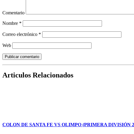
Comentario
Nombre
*
Correo electrónico
*
Web
Articulos Relacionados
COLON DE SANTA FE VS OLIMPO (PRIMERA DIVISIÓN 20