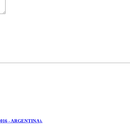
16 - ARGENTINA).