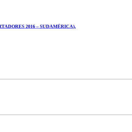
RTADORES 2016 – SUDAMÉRICA).