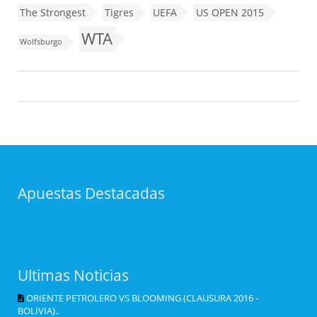
The Strongest
Tigres
UEFA
US OPEN 2015
WTA
Wolfsburgo
Apuestas Destacadas
Ultimas Noticias
ORIENTE PETROLERO VS BLOOMING (CLAUSURA 2016 -
BOLIVIA)..