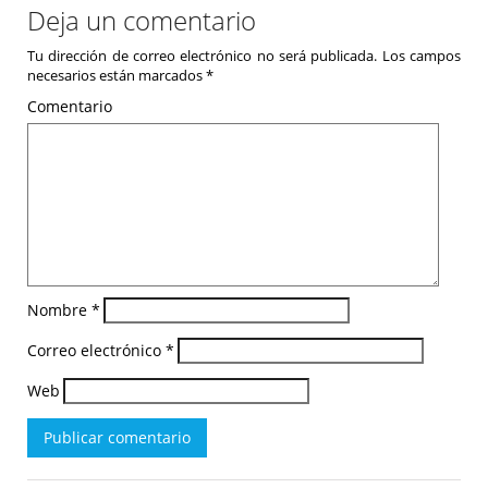
Deja un comentario
Tu dirección de correo electrónico no será publicada.
Los campos
necesarios están marcados
*
Comentario
Nombre
*
Correo electrónico
*
Web