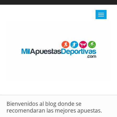
Bienvenidos al blog donde se
recomendaran las mejores apuestas.