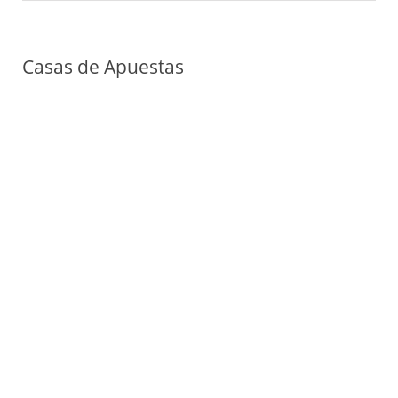
Casas de Apuestas