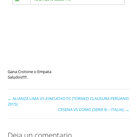
Gana Crotone o Empata
Saludos!!!!!.
←
ALIANZA LIMA VS AYACUCHO FC (TORNEO CLAUSURA PERUANO
2015).
CESENA VS COMO (SERIE B – ITALIA).
→
Deja un comentario