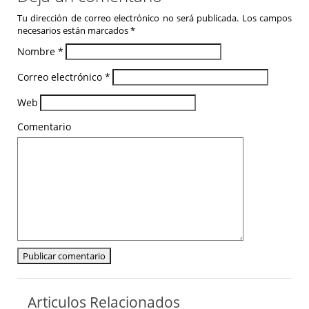
Tu dirección de correo electrónico no será publicada.
Los campos
necesarios están marcados
*
Nombre
*
Correo electrónico
*
Web
Comentario
Articulos Relacionados