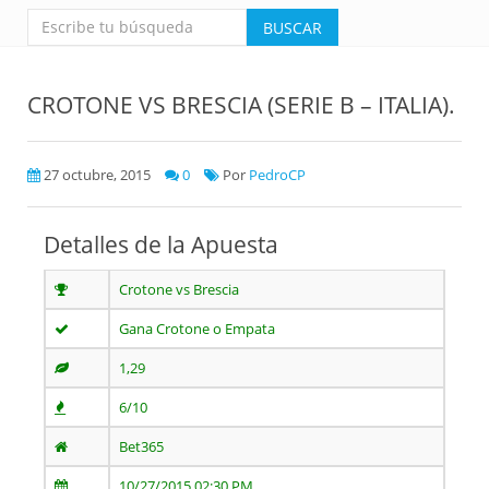
BUSCAR
CROTONE VS BRESCIA (SERIE B – ITALIA).
27 octubre, 2015
0
Por
PedroCP
Detalles de la Apuesta
Crotone vs Brescia
Gana Crotone o Empata
1,29
6/10
Bet365
10/27/2015 02:30 PM