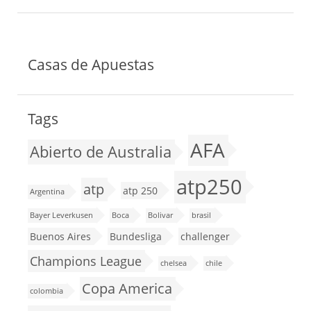
Casas de Apuestas
Tags
AFA
Abierto de Australia
atp250
atp
atp 250
Argentina
Bayer Leverkusen
Boca
Bolivar
brasil
Buenos Aires
Bundesliga
challenger
Champions League
chelsea
chile
Copa America
colombia